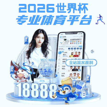
注册入口
爱游戏网站入口
APP与网页版
入口｜畅享全球体育赛事与数
据服务
欢迎访问
爱游戏网站入口
，提供全面覆盖足
球、篮球、电竞等项目的赛事资讯与数据内容，
支持
APP下载
与
网页使用
，每日同步更新千场
比赛，聚焦热门体育内容， 助您轻松获取赛事
动态，掌握比赛节奏。