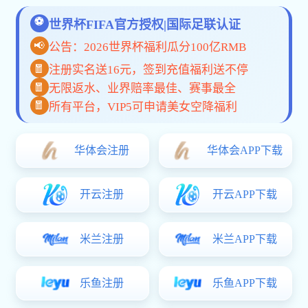
手机App
网页版
关于爱游戏网站入口
爱游戏网站入口是专注于体育赛事直播与互动体验的创新平台，
致力于为全球用户带来高速、安全与多样化的观赛服务体验，覆
盖多语种、多终端、多场景。