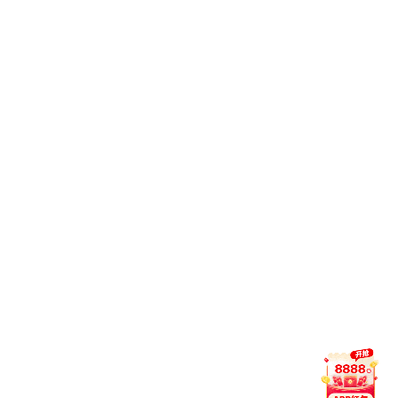
精选推荐
爱游戏网站入口每日甄选爱游戏ayx官方网页-爱游戏(中国)领域的重
点资讯，覆盖多场热门赛况
乐高揭秘球星人偶设计背后的故事梅西与C罗的独特
版本解析
本文将深入探讨乐高球星人偶的设计过程，特别是梅西与C罗
这两个独特版本背后的故事。乐高作为全球知名的玩具...