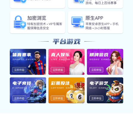
台。
五大核心功能 · 场景整
合
从赛事直播到多端互动，构建爱游戏网站入口生态闭环
体育赛事直播
同步覆盖全球重要赛事，配备高清信号源与
多语言解说选项。用户可通过爱游戏ayx官