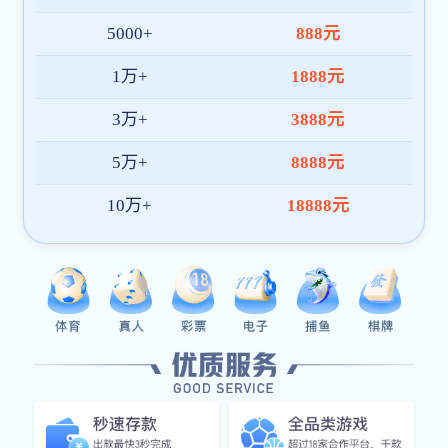
平台技术与服务能力
平台构建了一套高可用的全终端直播服务架构，集成智能风
控、秒级加载、多节点加速等核心技术，确保不同区域用户
都能流畅体验体育赛事。 同时，爱游戏网站入口提供全天
候客服支持与数据同步，致力于打造值得信赖的观赛首选平