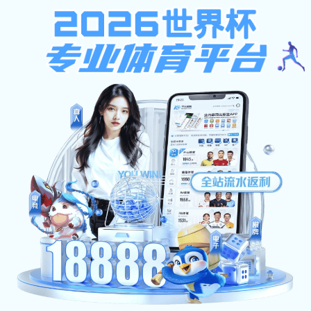
注册入口
爱游戏网站入口
APP与网页版
入口｜畅享全球体育赛事与数
据服务
欢迎访问
爱游戏网站入口
，提供全面覆盖足
球、篮球、电竞等项目的赛事资讯与数据内容，
支持
APP下载
与
网页使用
，每日同步更新千场
比赛，聚焦热门体育内容， 助您轻松获取赛事
动态，掌握比赛节奏。