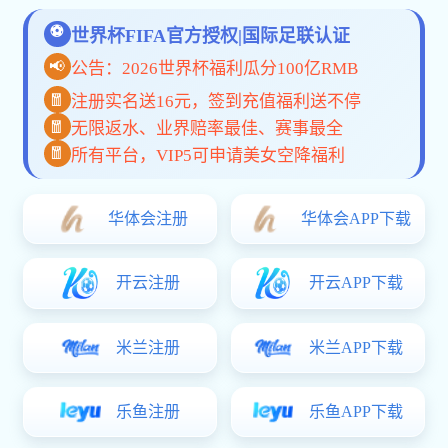
手机App
网页版
关于爱游戏网站入口
爱游戏网站入口是专注于体育赛事直播与互动体验的创新平台，
致力于为全球用户带来高速、安全与多样化的观赛服务体验，覆
盖多语种、多终端、多场景。