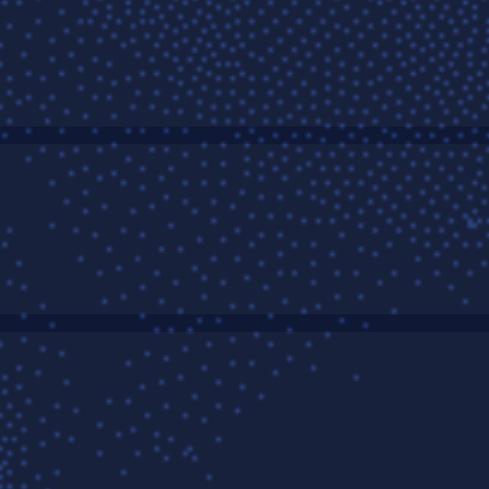
关于爱游戏网站入口
体育赛事直播与互动体验的创新平台，致力于为全球用户带来高速
体验，覆盖多语种、多终端、多场景。
创立初心与品牌愿
自创立之初，爱游戏网站入口就
据分析与观赛互动体验，打造兼
爱游戏ayx官方网页-爱游戏(