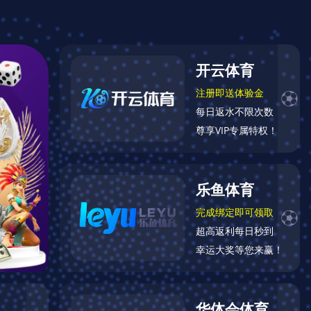
注册入口
育赛事与数据服务
， 支持
APP下载
与
网页使用
，每日同
掌握比赛节奏。