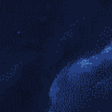
回放，服务深度体育爱好者及内容创作者。