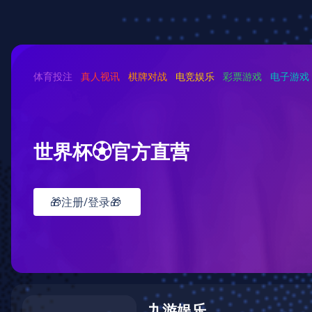
爱游戏网站入口
欢迎访问
爱游戏网站入口
，提供全面
步更新千场比